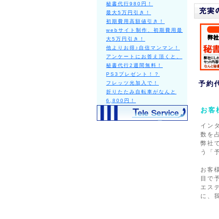
秘書代行980円！
最大5万円引き！
初期費用高額値引き！
webサイト制作、初期費用最
大5万円引き！
他よりお得♪自信マンマン！
アンケートにお答え頂くと、
秘書代行2週間無料！
PS3プレゼント！？
予約
フレッツ光加入で！
折りたたみ自転車がなんと
6,800円！
お客
イン
数を
弊社
う「
お客
目で
エス
に、我