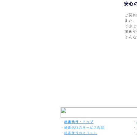
安心
ご契
また、
でき
施術
そん
・
秘書代行・トップ
・
・
秘書代行のサービス内容
・
・
秘書代行のメリット
・