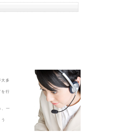
が大多
どを行
み、一
よう