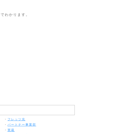
目でわかります。
。
・
フレッツ光
・
パートナー事業部
・
買蔵