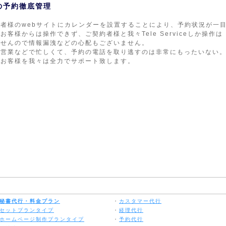
の予約徹底管理
約者様のwebサイトにカレンダーを設置することにより、予約状況が一
お客様からは操作できず、ご契約者様と我々Tele Serviceしか操作は
ませんので情報漏洩などの心配もございません。
や営業などで忙しくて、予約の電話を取り逃すのは非常にもったいない
なお客様を我々は全力でサポート致します。
秘書代行・料金プラン
・
カスタマー代行
セットプランタイプ
・
経理代行
ホームページ制作プランタイプ
・
予約代行