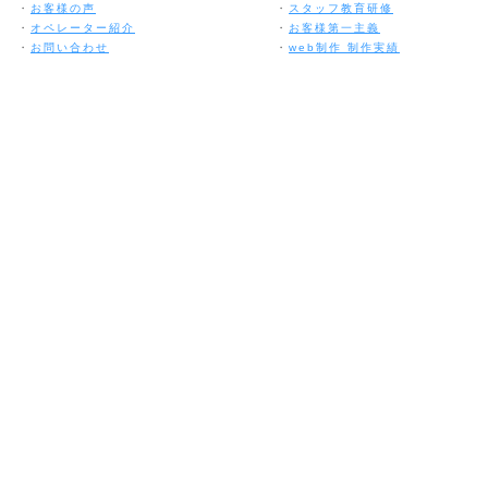
・
お客様の声
・
スタッフ教育研修
・
オペレーター紹介
・
お客様第一主義
・
お問い合わせ
・
web制作 制作実績
Copyright (C) 2011 