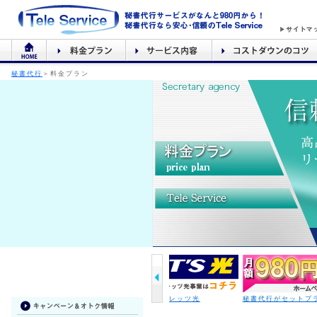
秘書代行
＞料金プラン
フレッツ光
秘書代行がセットプランで980