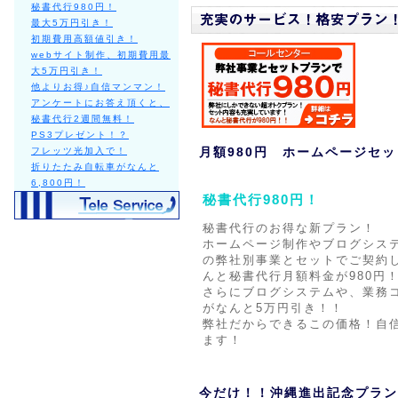
秘書代行980円！
最大5万円引き！
初期費用高額値引き！
webサイト制作、初期費用最
大5万円引き！
他よりお得♪自信マンマン！
アンケートにお答え頂くと、
秘書代行2週間無料！
PS3プレゼント！？
月額980円 ホームページセ
フレッツ光加入で！
折りたたみ自転車がなんと
6,800円！
秘書代行980円！
秘書代行のお得な新プラン！
ホームページ制作やブログシス
の弊社別事業とセットでご契約
んと秘書代行月額料金が980円
さらにブログシステムや、業務
がなんと5万円引き！！
弊社だからできるこの価格！自
ます！
今だけ！！沖縄進出記念プラン