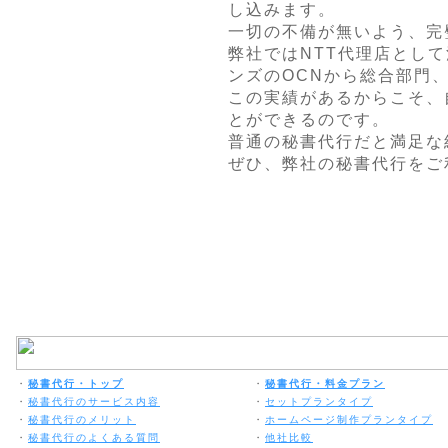
し込みます。
一切の不備が無いよう、完
弊社ではNTT代理店とし
ンズのOCNから総合部門
この実績があるからこそ、
とができるのです。
普通の秘書代行だと満足な
ぜひ、弊社の秘書代行をご
・
秘書代行・トップ
・
秘書代行・料金プラン
・
秘書代行のサービス内容
・
セットプランタイプ
・
秘書代行のメリット
・
ホームページ制作プランタイプ
・
秘書代行のよくある質問
・
他社比較